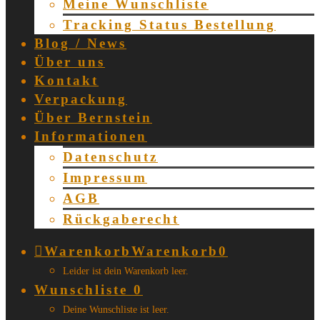
Meine Wunschliste
Tracking Status Bestellung
Blog / News
Über uns
Kontakt
Verpackung
Über Bernstein
Informationen
Datenschutz
Impressum
AGB
Rückgaberecht
Warenkorb
Warenkorb
0
Leider ist dein Warenkorb leer.
Wunschliste
0
Deine Wunschliste ist leer.