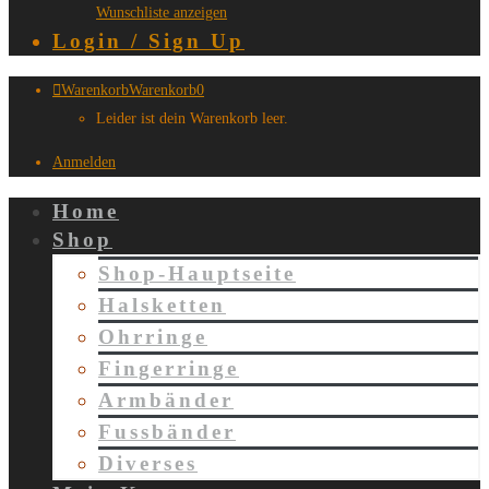
Wunschliste anzeigen
Login / Sign Up
Warenkorb
Warenkorb
0
Leider ist dein Warenkorb leer.
Anmelden
Home
Shop
Shop-Hauptseite
Halsketten
Ohrringe
Fingerringe
Armbänder
Fussbänder
Diverses