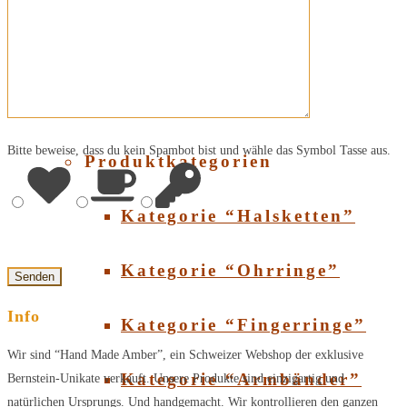
Über Bernstein
SHOP
Bitte beweise, dass du kein Spambot bist und wähle das Symbol
Tasse
aus.
Produktkategorien
Kategorie “Halsketten”
Kategorie “Ohrringe”
Info
Kategorie “Fingerringe”
Wir sind “Hand Made Amber”, ein Schweizer Webshop der exklusive
Kategorie “Armbänder”
Bernstein-Unikate verkauft. Unsere Produkte sind einzigartig und
natürlichen Ursprungs. Und handgemacht. Wir kontrollieren den ganzen