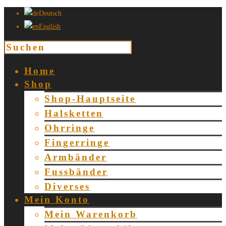
Deutsch
English
Home
Shop
Shop-Hauptseite
Halsketten
Ohrringe
Fingerringe
Armbänder
Fussbänder
Diverses
Mein Konto
Mein Warenkorb