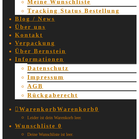
Meine Wunschliste
Tracking Status Bestellung
Blog / News
Über uns
Kontakt
Verpackung
Über Bernstein
Informationen
Datenschutz
Impressum
AGB
Rückgaberecht
Warenkorb
Warenkorb
0
Leider ist dein Warenkorb leer.
Wunschliste
0
Deine Wunschliste ist leer.