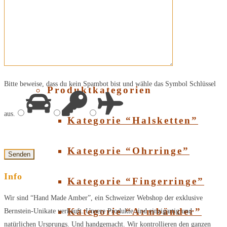
Über Bernstein
SHOP
Bitte beweise, dass du kein Spambot bist und wähle das Symbol
Schlüssel
Produktkategorien
aus.
Kategorie “Halsketten”
Kategorie “Ohrringe”
Info
Kategorie “Fingerringe”
Wir sind “Hand Made Amber”, ein Schweizer Webshop der exklusive
Kategorie “Armbänder”
Bernstein-Unikate verkauft. Unsere Produkte sind einzigartig und
natürlichen Ursprungs. Und handgemacht. Wir kontrollieren den ganzen