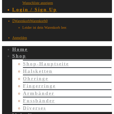
Wunschliste anzeigen
Login / Sign Up
Warenkorb
Warenkorb
0
Leider ist dein Warenkorb leer.
Anmelden
Home
Shop
Shop-Hauptseite
Halsketten
Ohrringe
Fingerringe
Armbänder
Fussbänder
Diverses