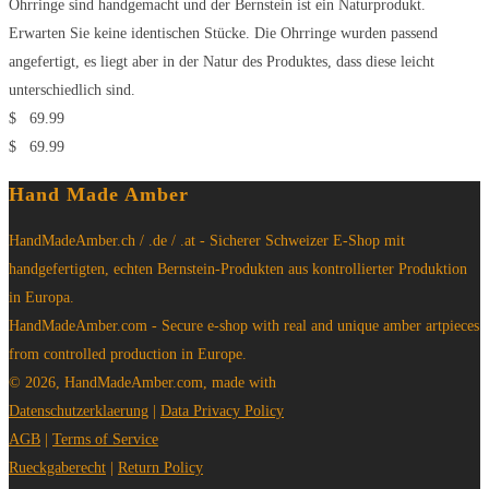
Ohrringe sind handgemacht und der Bernstein ist ein Naturprodukt.
Erwarten Sie keine identischen Stücke. Die Ohrringe wurden passend
angefertigt, es liegt aber in der Natur des Produktes, dass diese leicht
unterschiedlich sind.
$
69.99
$
69.99
Hand Made Amber
HandMadeAmber.ch / .de / .at - Sicherer Schweizer E-Shop mit
handgefertigten, echten Bernstein-Produkten aus kontrollierter Produktion
in Europa.
HandMadeAmber.com - Secure e-shop with real and unique amber artpieces
from controlled production in Europe.
© 2026, HandMadeAmber.com, made with
Datenschutzerklaerung
|
Data Privacy Policy
AGB
|
Terms of Service
Rueckgaberecht
|
Return Policy