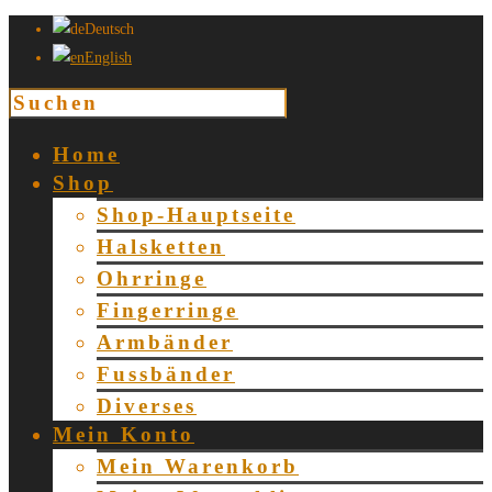
Deutsch
English
Home
Shop
Shop-Hauptseite
Halsketten
Ohrringe
Fingerringe
Armbänder
Fussbänder
Diverses
Mein Konto
Mein Warenkorb