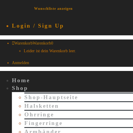
Wunschliste anzeigen
Login / Sign Up
Warenkorb
Warenkorb
0
Leider ist dein Warenkorb leer.
Anmelden
Home
Shop
Shop-Hauptseite
Halsketten
Ohrringe
Fingerringe
Armbänder