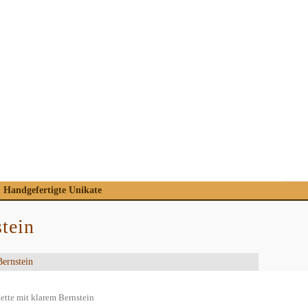
Handgefertigte Unikate
stein
Bernstein
ette mit klarem Bernstein