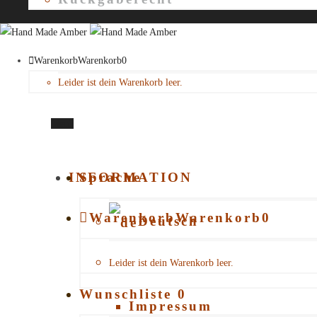
Warenkorb
Warenkorb
0
Leider ist dein Warenkorb leer.
Menü
INFORMATION
Sprache
Warenkorb
Warenkorb
0
Kundeninformationen
Deutsch
Verpackung
Leider ist dein Warenkorb leer.
English
Wunschliste
0
Impressum