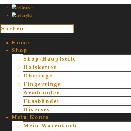
Deutsch
English
Home
Shop
Shop-Hauptseite
Halsketten
Ohrringe
Fingerringe
Armbänder
Fussbänder
Diverses
Mein Konto
Mein Warenkorb