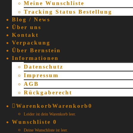
Meine Wunschliste
Tracking Status Bestellung
Blog / News
Über uns
Kontakt
Verpackung
Über Bernstein
Informationen
Datenschutz
Impressum
AGB
Rückgaberecht
Warenkorb
Warenkorb
0
Leider ist dein Warenkorb leer.
Wunschliste
0
Deine Wunschliste ist leer.