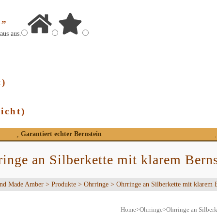
r”
aus
aus.
t)
icht)
Garantiert echter Bernstein
inge an Silberkette mit klarem Bern
nd Made Amber
>
Produkte
>
Ohrringe
>
Ohrringe an Silberkette mit klarem 
Home
>
Ohrringe
>
Ohrringe an Silberk