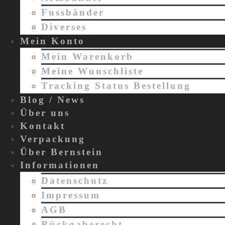
Fussbänder
Diverses
Mein Konto
Mein Warenkorb
Meine Wunschliste
Tracking Status Bestellung
Blog / News
Über uns
Kontakt
Verpackung
Über Bernstein
Informationen
Datenschutz
Impressum
AGB
Rückgaberecht