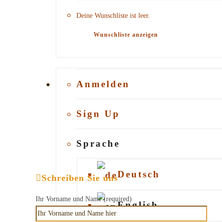
Deine Wunschliste ist leer.
AGB
Wunschliste anzeigen
Datenschutz
Rückgaberecht
Anmelden
Über uns
Sign Up
Blog / News
Sprache
Kontakt
Deutsch
Schreiben Sie uns
Ihr Vorname und Name (required)
Über uns
English