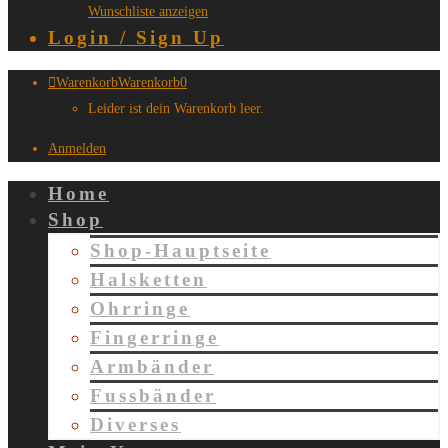
Wunschliste anzeigen
Login / Sign Up
Warenkorb
Warenkorb
0
Leider ist dein Warenkorb leer.
Anmelden
Home
Shop
Shop-Hauptseite
Halsketten
Ohrringe
Fingerringe
Armbänder
Fussbänder
Diverses