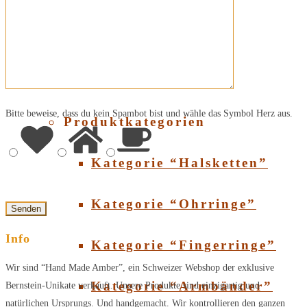
Über Bernstein
SHOP
Bitte beweise, dass du kein Spambot bist und wähle das Symbol
Herz
aus.
Produktkategorien
Kategorie “Halsketten”
Kategorie “Ohrringe”
Info
Kategorie “Fingerringe”
Wir sind “Hand Made Amber”, ein Schweizer Webshop der exklusive
Kategorie “Armbänder”
Bernstein-Unikate verkauft. Unsere Produkte sind einzigartig und
natürlichen Ursprungs. Und handgemacht. Wir kontrollieren den ganzen