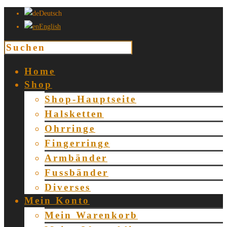
Deutsch
English
Home
Shop
Shop-Hauptseite
Halsketten
Ohrringe
Fingerringe
Armbänder
Fussbänder
Diverses
Mein Konto
Mein Warenkorb