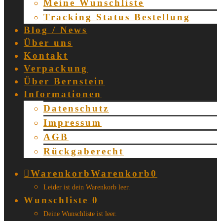
Meine Wunschliste
Tracking Status Bestellung
Blog / News
Über uns
Kontakt
Verpackung
Über Bernstein
Informationen
Datenschutz
Impressum
AGB
Rückgaberecht
Warenkorb
Warenkorb
0
Leider ist dein Warenkorb leer.
Wunschliste
0
Deine Wunschliste ist leer.