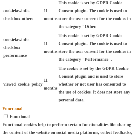
This cookie is set by GDPR Cookie
cookielawinfo-
11
Consent plugin. The cookie is used to
checkbox-others
months
store the user consent for the cookies in
the category "Other.
This cookie is set by GDPR Cookie
cookielawinfo-
11
Consent plugin. The cookie is used to
checkbox-
months
store the user consent for the cookies in
performance
the category "Performance".
The cookie is set by the GDPR Cookie
Consent plugin and is used to store
11
viewed_cookie_policy
whether or not user has consented to
months
the use of cookies. It does not store any
personal data.
Functional
Functional
Functional cookies help to perform certain functionalities like sharing
the content of the website on social media platforms, collect feedbacks,