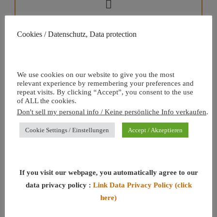
Cookies / Datenschutz, Data protection
Artikelnummer:
HMA-JBK-00015
Kategorie:
Halsketten
We use cookies on our website to give you the most
Schlüsselworte:
Anhänger
,
Halskette
,
Silber
relevant experience by remembering your preferences and
repeat visits. By clicking “Accept”, you consent to the use
of ALL the cookies.
Don't sell my personal info / Keine persönliche Info verkaufen
.
Cookie Settings / Einstellungen
Accept / Akzeptieren
If you visit our webpage, you automatically agree to our
data privacy policy :
Link Data Privacy Policy (click
here)
Beschreibung
Zusätzliche Information