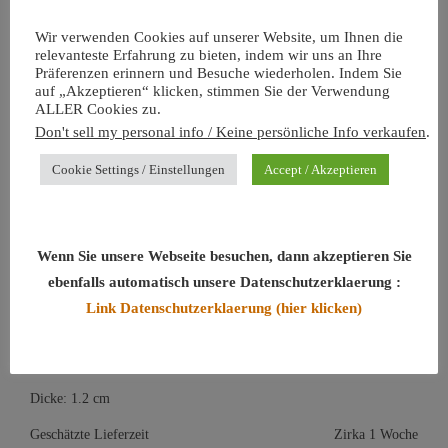
Anhänger mit Silberdekoration und weissem Bernstein in
Wir verwenden Cookies auf unserer Website, um Ihnen die
Tropfenform.
relevanteste Erfahrung zu bieten, indem wir uns an Ihre
Präferenzen erinnern und Besuche wiederholen. Indem Sie
auf „Akzeptieren“ klicken, stimmen Sie der Verwendung
Handgemachter Aufhänger mit Silberdekoration, innen Silber
ALLER Cookies zu.
oxidiert (dunkel), Rückseite Silber natur.
Don't sell my personal info / Keine persönliche Info verkaufen
.
Cookie Settings / Einstellungen
Accept / Akzeptieren
Bernstein Tropfenform, natürlich, Oberfläche poliert / weisser
Bernstein mit cognac-farbenen Zügen.
Länge mit Aufhänger: 6 cm
Wenn Sie unsere Webseite besuchen, dann akzeptieren Sie
ebenfalls automatisch unsere Datenschutzerklaerung :
Bernstein Länge: 3.5 cm
Link Datenschutzerklaerung (hier klicken)
Breite: 1.6 cm
Dicke: 1.2 cm
Geschätzte Lieferzeit
Zirka 1 Woche