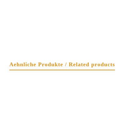
Aehnliche Produkte / Related products
Anhänger mit Silberverzierung und U-
förmigem weiss-cognac-farbenem
Bernstein
Halsketten
$
153.99