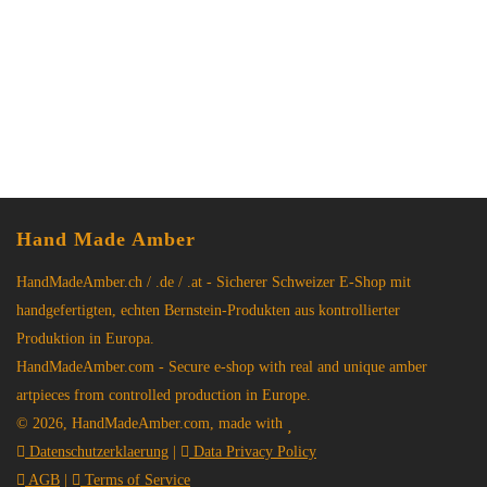
Ohrringe mit Silberblume und kleinem
weissen Bernstein
Ohrringe
$
59.99
Hand Made Amber
HandMadeAmber.ch / .de / .at - Sicherer Schweizer E-Shop mit
handgefertigten, echten Bernstein-Produkten aus kontrollierter
Produktion in Europa.
HandMadeAmber.com - Secure e-shop with real and unique amber
artpieces from controlled production in Europe.
© 2026, HandMadeAmber.com, made with
Datenschutzerklaerung
|
Data Privacy Policy
AGB
|
Terms of Service